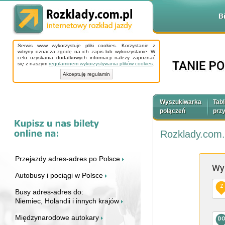
B
Serwis www wykorzystuje pliki cookies. Korzystanie z
witryny oznacza zgodę na ich zapis lub wykorzystanie. W
celu uzyskania dodatkowych informacji należy zapoznać
się z naszym
regulaminem wykorzystywania plików cookies
.
Akceptuję regulamin
Wyszukiwarka
Tabl
połączeń
prz
Rozklady.com.
Przejazdy adres-adres po Polsce
Wy
Autobusy i pociągi w Polsce
Z
Busy adres-adres do:
Niemiec, Holandii i innych krajów
Międzynarodowe autokary
D