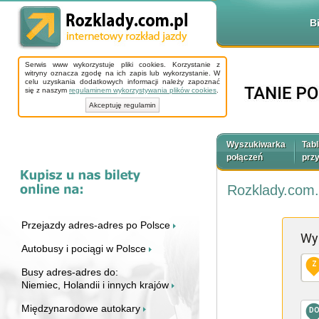
B
Serwis www wykorzystuje pliki cookies. Korzystanie z
witryny oznacza zgodę na ich zapis lub wykorzystanie. W
celu uzyskania dodatkowych informacji należy zapoznać
się z naszym
regulaminem wykorzystywania plików cookies
.
Akceptuję regulamin
Wyszukiwarka
Tabl
połączeń
prz
Rozklady.com.
Przejazdy adres-adres po Polsce
Wy
Autobusy i pociągi w Polsce
Z
Busy adres-adres do:
Niemiec, Holandii i innych krajów
Międzynarodowe autokary
D