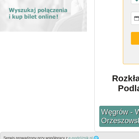
Rozkł
Podl
Węgrów - W
Orzeszows
Serwis prowadzony przy współpracy z
e-podróżnik.pl