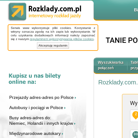
B
Serwis www wykorzystuje pliki cookies. Korzystanie z
witryny oznacza zgodę na ich zapis lub wykorzystanie. W
celu uzyskania dodatkowych informacji należy zapoznać
się z naszym
regulaminem wykorzystywania plików cookies
.
Akceptuję regulamin
Wyszukiwarka
Tabl
połączeń
prz
Rozklady.com.
Przejazdy adres-adres po Polsce
Wy
Autobusy i pociągi w Polsce
Z
Busy adres-adres do:
Niemiec, Holandii i innych krajów
Międzynarodowe autokary
D