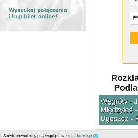
Rozkł
Podla
Węgrów - Ja
Międzyleś -
Ugoszcz - 
Serwis prowadzony przy współpracy z
e-podróżnik.pl