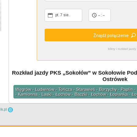
pt. 7 sie.
-- : --
Znajdź połączenie
bilety i rozkład ja
Rozkład jazdy PKS „Sokołów” w Sokołowie Podl
Ostrówek
Węgrów - Ludwinów - Tończa - Starawieś - Borzychy - Paplin - 
- Kamionna - Laski - Łochów - Baczki - Łochów - Łopianka - Ł
ik.pl