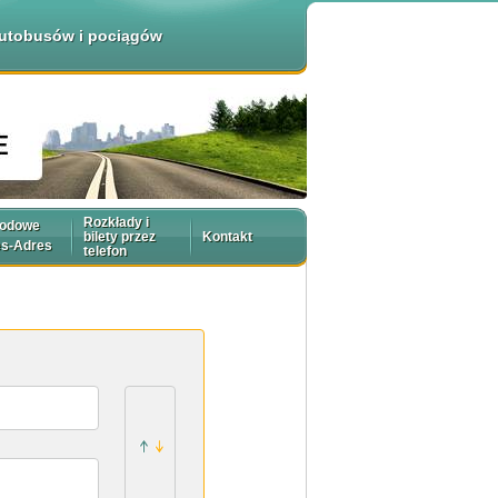
 autobusów i pociągów
Rozkłady i
rodowe
bilety przez
Kontakt
es-Adres
telefon