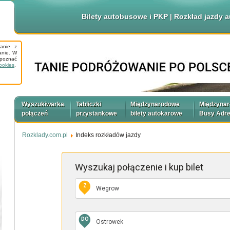
Bilety autobusowe i PKP | Rozkład jazdy
tanie z
anie. W
apoznać
ookies
.
Wyszukiwarka
Tabliczki
Międzynarodowe
Międzyna
połączeń
przystankowe
bilety autokarowe
Busy Adr
Rozklady.com.pl
Indeks rozkładów jazdy
Wyszukaj połączenie
i kup bilet
Z
DO