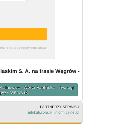
zdy PKP PKS BUSY
bilety autokarowe
askim S. A. na trasie Węgrów -
Kalinowiec - Wólka Paplińska - Twarogi
ojew - Ostrówek
PARTNERZY SERWISU
infokub.com.pl
|
informica.net.pl