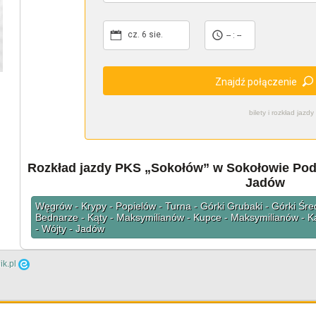
cz. 6 sie.
-- : --
Znajdź połączenie
bilety i rozkład ja
Rozkład jazdy PKS „Sokołów” w Sokołowie Podl
Jadów
Węgrów - Krypy - Popielów - Turna - Górki Grubaki - Górki Śre
Bednarze - Kąty - Maksymilianów - Kupce - Maksymilianów - K
- Wójty - Jadów
ik.pl