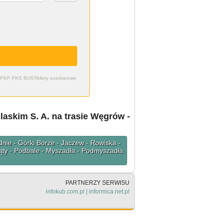
zdy PKP PKS BUSY
bilety autokarowe
askim S. A. na trasie Węgrów -
dnie - Górki Borze - Jaczew - Rowiska -
ąty - Podbale - Myszadła - Podmyszadła
PARTNERZY SERWISU
infokub.com.pl
|
informica.net.pl