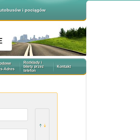
 autobusów i pociągów
Rozkłady i
rodowe
bilety przez
Kontakt
es-Adres
telefon