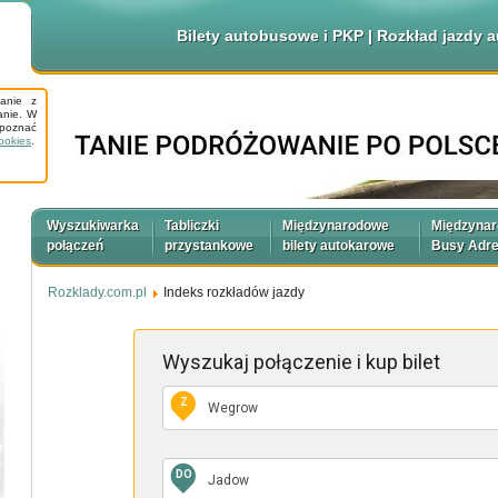
Bilety autobusowe i PKP | Rozkład jazdy
tanie z
anie. W
apoznać
ookies
.
Wyszukiwarka
Tabliczki
Międzynarodowe
Międzyna
połączeń
przystankowe
bilety autokarowe
Busy Adr
Rozklady.com.pl
Indeks rozkładów jazdy
Wyszukaj połączenie
i kup bilet
Z
DO