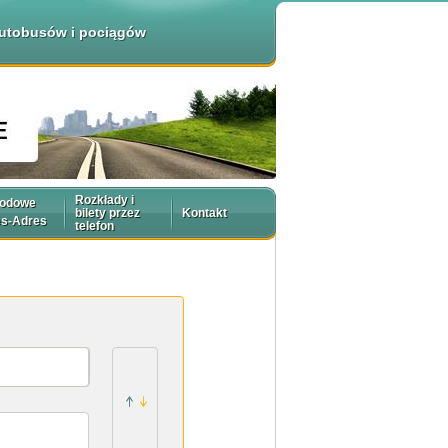
 autobusów i pociągów
Rozkłady i
rodowe
bilety przez
Kontakt
es-Adres
telefon