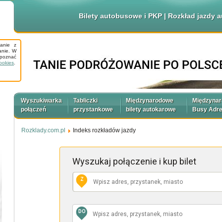
Bilety autobusowe i PKP | Rozkład jazdy
tanie z
anie. W
apoznać
ookies
.
Wyszukiwarka
Tabliczki
Międzynarodowe
Międzyna
połączeń
przystankowe
bilety autokarowe
Busy Adr
Rozklady.com.pl
Indeks rozkładów jazdy
Wyszukaj połączenie
i kup bilet
Z
DO