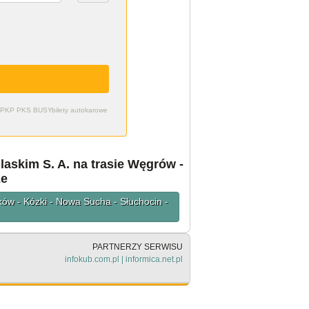
zdy PKP PKS BUSY
bilety autokarowe
askim S. A. na trasie Węgrów -
ze
ów - Kózki - Nowa Sucha - Słuchocin -
PARTNERZY SERWISU
infokub.com.pl
|
informica.net.pl