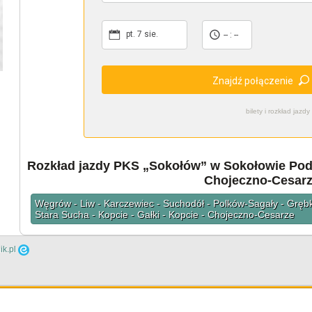
pt. 7 sie.
-- : --
Znajdź połączenie
bilety i rozkład ja
Rozkład jazdy PKS „Sokołów” w Sokołowie Podl
Chojeczno-Cesar
Węgrów - Liw - Karczewiec - Suchodół - Polków-Sagały - Grębk
Stara Sucha - Kopcie - Gałki - Kopcie - Chojeczno-Cesarze
ik.pl