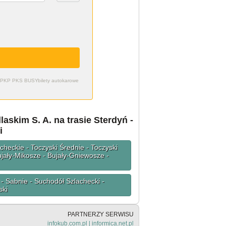
zdy PKP PKS BUSY
bilety autokarowe
skim S. A. na trasie Sterdyń -
i
checkie - Toczyski Średnie - Toczyski
jały-Mikosze - Bujały-Gniewosze -
- Sabnie - Suchodół Szlachecki -
ski
PARTNERZY SERWISU
infokub.com.pl
|
informica.net.pl