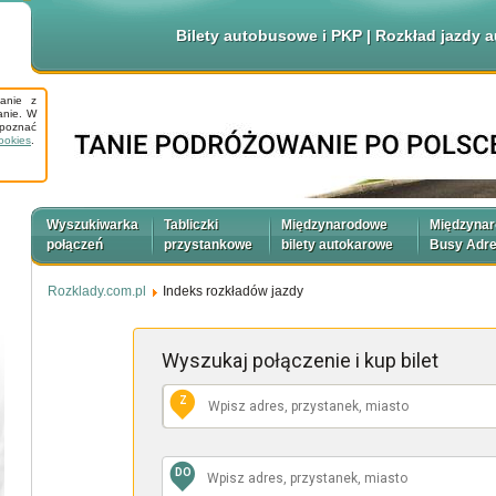
Bilety autobusowe i PKP | Rozkład jazdy
tanie z
anie. W
apoznać
ookies
.
Wyszukiwarka
Tabliczki
Międzynarodowe
Międzyna
połączeń
przystankowe
bilety autokarowe
Busy Adr
Rozklady.com.pl
Indeks rozkładów jazdy
Wyszukaj połączenie
i kup bilet
Z
DO