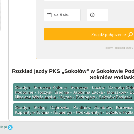
cz. 6 sie.
-- : --
Znajdź połączenie
bilety i rozkład ja
Rozkład jazdy PKS „Sokołów” w Sokołowie Podla
Sokołów Podlask
Sterdyń - Seroczyn-Kolonia - Seroczyn - Łazów - Dzierzby Szla
Podborne - Toczyski Średnie - Jabłonna Lacka - Morszków - Bu
Nieciecz Włościańska - Wyrąb - Podrogów - Sokołów Podlaski
Sterdyń - Stelągi - Dąbrówka - Paulinów - Zembrów - Kurowice 
Kupientyn-Kolonia - Kupientyn - Podkupientyn - Sokołów Podla
ik.pl