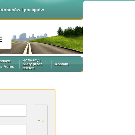
 autobusów i pociągów
Rozkłady i
rodowe
bilety przez
Kontakt
es-Adres
telefon