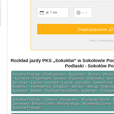
pt. 7 sie.
-- : --
Znajdź połączenie
bilety i rozkład ja
Rozkład jazdy PKS „Sokołów” w Sokołowie Podl
Podlaski - Sokołów Po
Sokołów Podlaski - Podkupientyn - Kupientyn - Nieciecz Włośc
- Kurowice - Paderewek - Szwejki - Paulinów - Dąbrówka - Stelą
Seroczyn - Łazów - Łazówek - Łazów - Łazówek - Kamieńczyk - M
Kiełpiniec - Holendernia - Chądzyń - Sterdyń - Stelągi - Dąbró
Kurowice - Sabnie - Suchodół Szlachecki - Kupientyn - Podkup
Sokołów Podlaski - Żanecin - Dziegietnia - Wojewódki Górne - B
Jarosławy - Bielany-Żyłaki - Bielany-Wąsy - Wojewódki Górne 
Sokołów Podlaski