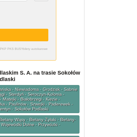
zdy PKP PKS BUSY
bilety autokarowe
askim S. A. na trasie Sokołów
dlaski
iańska - Niewiadoma - Grodzisk - Sabnie
gi - Sterdyń - Seroczyn-Kolonia -
atejki - Białobrzegi - Kiezie -
wka - Paulinów - Szwejki - Paderewek -
ientyn - Sokołów Podlaski
ielany-Wąsy - Bielany-Żyłaki - Bielany-
- Wojewódki Dolne - Przywózki -