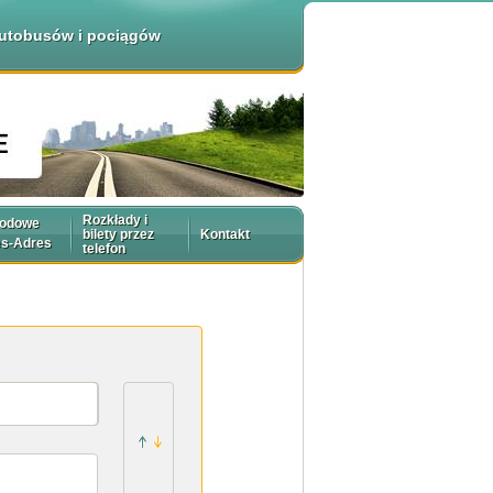
 autobusów i pociągów
Rozkłady i
rodowe
bilety przez
Kontakt
es-Adres
telefon