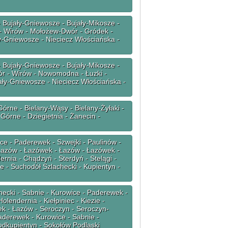
 Bujały-Gniewosze - Bujały-Mikosze -
- Wirów - Mołożew-Dwór - Gródek -
ły-Gniewosze - Nieciecz Włościańska -
 Bujały-Gniewosze - Bujały-Mikosze -
ór - Wirów - Nowomodna - Łuzki -
ały-Gniewosze - Nieciecz Włościańska -
órne - Bielany-Wąsy - Bielany-Żyłaki -
Górne - Dziegietnia - Żanecin -
ce - Paderewek - Szwejki - Paulinów -
 Łazów - Łazówek - Łazów - Łazówek -
dernia - Chądzyń - Sterdyń - Stelągi -
e - Suchodół Szlachecki - Kupientyn -
hecki - Sabnie - Kurowice - Paderewek -
olendernia - Kiełpiniec - Kiezie -
ek - Łazów - Seroczyn - Seroczyn-
Paderewek - Kurowice - Sabnie -
odkupientyn - Sokołów Podlaski