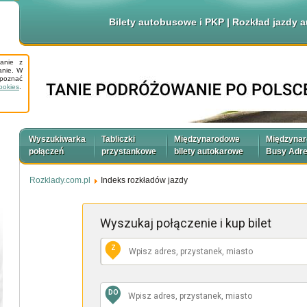
Bilety autobusowe i PKP | Rozkład jazdy
tanie z
anie. W
apoznać
ookies
.
Wyszukiwarka
Tabliczki
Międzynarodowe
Międzyna
połączeń
przystankowe
bilety autokarowe
Busy Adr
Rozklady.com.pl
Indeks rozkładów jazdy
Wyszukaj połączenie
i kup bilet
Z
DO