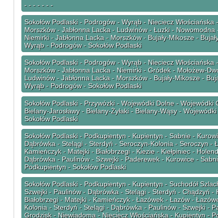
- - - - - - -
Sokołów Podlaski - Podrogów - Wyrąb - Nieciecz Włościańska -
Morszków - Jabłonna Lacka - Ludwinów - Łuzki - Nowomodna 
Niemirki - Jabłonna Lacka - Morszków - Bujały-Mikosze - Buja
Wyrąb - Podrogów - Sokołów Podlaski
Sokołów Podlaski - Podrogów - Wyrąb - Nieciecz Włościańska -
Morszków - Jabłonna Lacka - Niemirki - Gródek - Mołożew-Dw
Ludwinów - Jabłonna Lacka - Morszków - Bujały-Mikosze - Buj
Wyrąb - Podrogów - Sokołów Podlaski
Sokołów Podlaski - Przywózki - Wojewódki Dolne - Wojewódki G
Bielany-Jarosławy - Bielany-Żyłaki - Bielany-Wąsy - Wojewódki 
Sokołów Podlaski
Sokołów Podlaski - Podkupientyn - Kupientyn - Sabnie - Kurowi
Dąbrówka - Stelągi - Sterdyń - Seroczyn-Kolonia - Seroczyn -
Kamieńczyk - Matejki - Białobrzegi - Kiezie - Kiełpiniec - Holen
Dąbrówka - Paulinów - Szwejki - Paderewek - Kurowice - Sabni
Podkupientyn - Sokołów Podlaski
Sokołów Podlaski - Podkupientyn - Kupientyn - Suchodół Szlac
Szwejki - Paulinów - Dąbrówka - Stelągi - Sterdyń - Chądzyń - H
Białobrzegi - Matejki - Kamieńczyk - Łazówek - Łazów - Łazów
Kolonia - Sterdyń - Stelągi - Dąbrówka - Paulinów - Szwejki - 
Grodzisk - Niewiadoma - Nieciecz Włościańska - Kupientyn - P