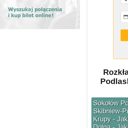
Rozkł
Podlask
Sokołów Pod
Skibniew-Po
Krupy - Jak
Dolna - Jak