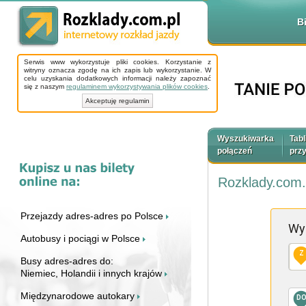
B
Serwis www wykorzystuje pliki cookies. Korzystanie z
witryny oznacza zgodę na ich zapis lub wykorzystanie. W
celu uzyskania dodatkowych informacji należy zapoznać
się z naszym
regulaminem wykorzystywania plików cookies
.
Akceptuję regulamin
Wyszukiwarka
Tabl
połączeń
prz
Rozklady.com.
Przejazdy adres-adres po Polsce
Wy
Autobusy i pociągi w Polsce
Z
Busy adres-adres do:
Niemiec, Holandii i innych krajów
Międzynarodowe autokary
D