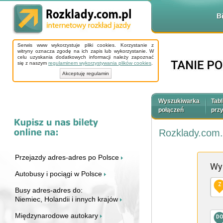
B
Serwis www wykorzystuje pliki cookies. Korzystanie z
witryny oznacza zgodę na ich zapis lub wykorzystanie. W
celu uzyskania dodatkowych informacji należy zapoznać
się z naszym
regulaminem wykorzystywania plików cookies
.
Akceptuję regulamin
Wyszukiwarka
Tabl
połączeń
prz
Rozklady.com.
Przejazdy adres-adres po Polsce
Wy
Autobusy i pociągi w Polsce
Z
Busy adres-adres do:
Niemiec, Holandii i innych krajów
Międzynarodowe autokary
D