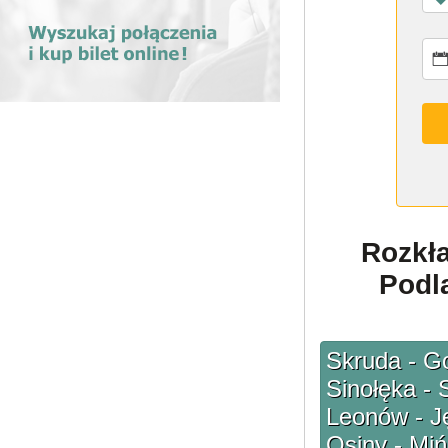
Rozkł
Podla
Skruda - Go
Sinołęka - 
Leonów - J
Osiny - Mi