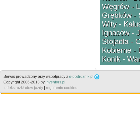
Węgrów - L
Grębków - S
Wity - Kału
Ignaców - 
Stojadła -
Kobierne - 
Konik - Wa
Serwis prowadzony przy współpracy z
e-podróżnik.pl
Copyright 2006-2013 by
inventors.pl
Indeks rozkładów jazdy
|
regulamin cookies