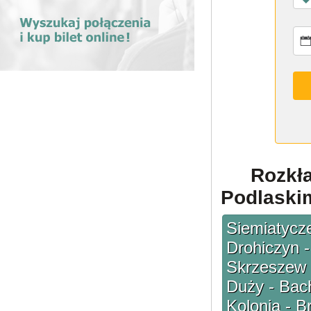
Rozkł
Podlaskim
Siemiatycze
Drohiczyn -
Skrzeszew 
Duży - Bach
Kolonia - 