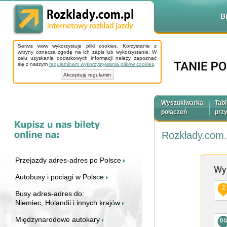
B
Serwis www wykorzystuje pliki cookies. Korzystanie z
witryny oznacza zgodę na ich zapis lub wykorzystanie. W
celu uzyskania dodatkowych informacji należy zapoznać
się z naszym
regulaminem wykorzystywania plików cookies
.
Akceptuję regulamin
Wyszukiwarka
Tabl
połączeń
prz
Rozklady.com.
Przejazdy adres-adres po Polsce
Wy
Autobusy i pociągi w Polsce
Z
Busy adres-adres do:
Niemiec, Holandii i innych krajów
Międzynarodowe autokary
D