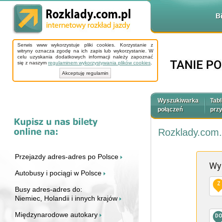
B
Serwis www wykorzystuje pliki cookies. Korzystanie z
witryny oznacza zgodę na ich zapis lub wykorzystanie. W
celu uzyskania dodatkowych informacji należy zapoznać
się z naszym
regulaminem wykorzystywania plików cookies
.
Akceptuję regulamin
Wyszukiwarka
Tabl
połączeń
prz
Rozklady.com.
Przejazdy adres-adres po Polsce
Wy
Autobusy i pociągi w Polsce
Z
Busy adres-adres do:
Niemiec, Holandii i innych krajów
Międzynarodowe autokary
D