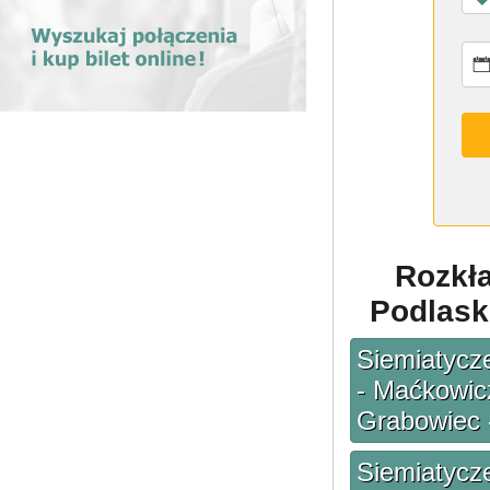
Rozkł
Podlaski
Siemiatycze
- Maćkowic
Grabowiec -
Siemiatycze