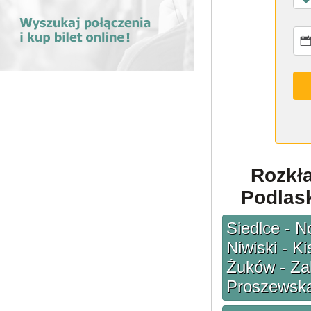
Rozkł
Podlask
Siedlce - N
Niwiski - K
Żuków - Zal
Proszewska 