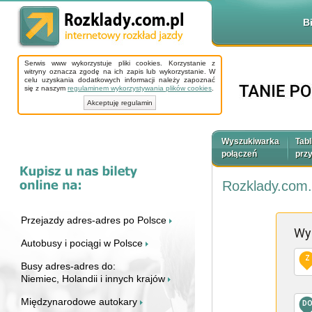
B
Serwis www wykorzystuje pliki cookies. Korzystanie z
witryny oznacza zgodę na ich zapis lub wykorzystanie. W
celu uzyskania dodatkowych informacji należy zapoznać
się z naszym
regulaminem wykorzystywania plików cookies
.
Akceptuję regulamin
Wyszukiwarka
Tabl
połączeń
prz
Rozklady.com.
Przejazdy adres-adres po Polsce
Wy
Autobusy i pociągi w Polsce
Z
Busy adres-adres do:
Niemiec, Holandii i innych krajów
Międzynarodowe autokary
D