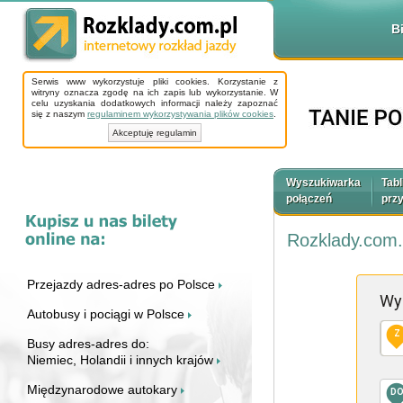
B
Serwis www wykorzystuje pliki cookies. Korzystanie z
witryny oznacza zgodę na ich zapis lub wykorzystanie. W
celu uzyskania dodatkowych informacji należy zapoznać
się z naszym
regulaminem wykorzystywania plików cookies
.
Akceptuję regulamin
Wyszukiwarka
Tabl
połączeń
prz
Rozklady.com.
Przejazdy adres-adres po Polsce
Wy
Autobusy i pociągi w Polsce
Z
Busy adres-adres do:
Niemiec, Holandii i innych krajów
Międzynarodowe autokary
D