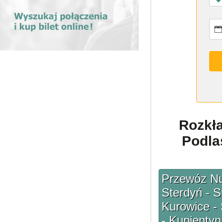
Rozkł
Podla
Przewóz Nur
Sterdyń - S
Kurowice - 
- Kupientyn