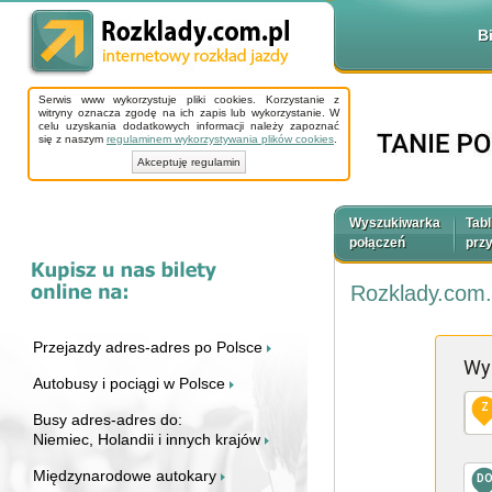
B
Serwis www wykorzystuje pliki cookies. Korzystanie z
witryny oznacza zgodę na ich zapis lub wykorzystanie. W
celu uzyskania dodatkowych informacji należy zapoznać
się z naszym
regulaminem wykorzystywania plików cookies
.
Akceptuję regulamin
Wyszukiwarka
Tabl
połączeń
prz
Rozklady.com.
Przejazdy adres-adres po Polsce
Wy
Autobusy i pociągi w Polsce
Z
Busy adres-adres do:
Niemiec, Holandii i innych krajów
Międzynarodowe autokary
D