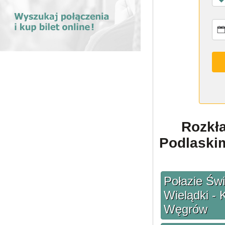
Rozkł
Podlaskim
Połazie Św
Wielądki - 
Węgrów