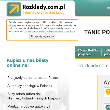
B
Serwis www wykorzystuje pliki cookies. Korzystanie z
witryny oznacza zgodę na ich zapis lub wykorzystanie. W
celu uzyskania dodatkowych informacji należy zapoznać
się z naszym
regulaminem wykorzystywania plików cookies
.
Akceptuję regulamin
Wyszukiwarka
Tabl
połączeń
prz
Rozklady.com.
Przejazdy adres-adres po Polsce
Wy
Autobusy i pociągi w Polsce
Z
Busy adres-adres do:
Niemiec, Holandii i innych krajów
Międzynarodowe autokary
D