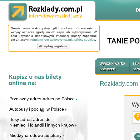
B
Serwis www wykorzystuje pliki cookies. Korzystanie z
witryny oznacza zgodę na ich zapis lub wykorzystanie. W
celu uzyskania dodatkowych informacji należy zapoznać
się z naszym
regulaminem wykorzystywania plików cookies
.
Akceptuję regulamin
Wyszukiwarka
Tabl
połączeń
prz
Rozklady.com.
Przejazdy adres-adres po Polsce
Wy
Autobusy i pociągi w Polsce
Z
Busy adres-adres do:
Niemiec, Holandii i innych krajów
Międzynarodowe autokary
D