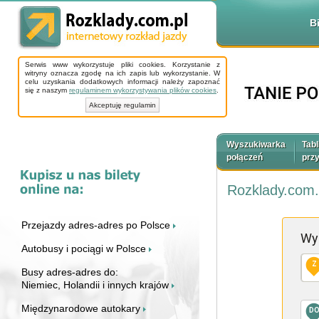
B
Serwis www wykorzystuje pliki cookies. Korzystanie z
witryny oznacza zgodę na ich zapis lub wykorzystanie. W
celu uzyskania dodatkowych informacji należy zapoznać
się z naszym
regulaminem wykorzystywania plików cookies
.
Akceptuję regulamin
Wyszukiwarka
Tabl
połączeń
prz
Rozklady.com.
Przejazdy adres-adres po Polsce
Wy
Autobusy i pociągi w Polsce
Z
Busy adres-adres do:
Niemiec, Holandii i innych krajów
Międzynarodowe autokary
D