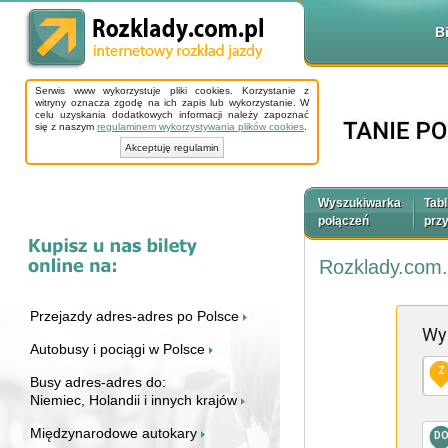
B
Serwis www wykorzystuje pliki cookies. Korzystanie z
witryny oznacza zgodę na ich zapis lub wykorzystanie. W
celu uzyskania dodatkowych informacji należy zapoznać
się z naszym
regulaminem wykorzystywania plików cookies
.
Akceptuję regulamin
Wyszukiwarka
Tabl
połączeń
prz
Rozklady.com.
Przejazdy adres-adres po Polsce
Wy
Autobusy i pociągi w Polsce
Z
Busy adres-adres do:
Niemiec, Holandii i innych krajów
Międzynarodowe autokary
D