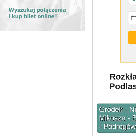
Rozkł
Podlas
Gródek - Ni
Mikosze - 
- Podrogów