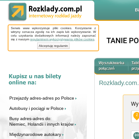
B
Serwis www wykorzystuje pliki cookies. Korzystanie z
witryny oznacza zgodę na ich zapis lub wykorzystanie. W
celu uzyskania dodatkowych informacji należy zapoznać
się z naszym
regulaminem wykorzystywania plików cookies
.
Akceptuję regulamin
Wyszukiwarka
Tabl
połączeń
prz
Rozklady.com.
Przejazdy adres-adres po Polsce
Wy
Autobusy i pociągi w Polsce
Z
Busy adres-adres do:
Niemiec, Holandii i innych krajów
Międzynarodowe autokary
D