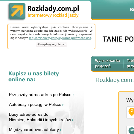
B
Serwis www wykorzystuje pliki cookies. Korzystanie z
witryny oznacza zgodę na ich zapis lub wykorzystanie. W
celu uzyskania dodatkowych informacji należy zapoznać
się z naszym
regulaminem wykorzystywania plików cookies
.
Akceptuję regulamin
Wyszukiwarka
Tabl
połączeń
prz
Rozklady.com.
Przejazdy adres-adres po Polsce
Wy
Autobusy i pociągi w Polsce
Z
Busy adres-adres do:
Niemiec, Holandii i innych krajów
Międzynarodowe autokary
D