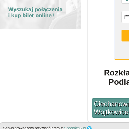
Rozkł
Podla
Ciechanowi
Wojtkowice
Serwis prowadzony przy współpracy z
e-podróżnik.pl