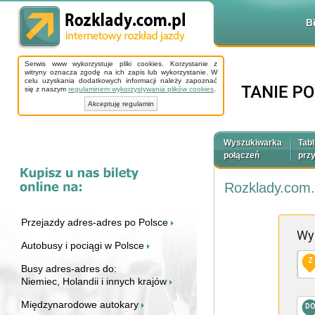
B
Serwis www wykorzystuje pliki cookies. Korzystanie z
witryny oznacza zgodę na ich zapis lub wykorzystanie. W
celu uzyskania dodatkowych informacji należy zapoznać
się z naszym
regulaminem wykorzystywania plików cookies
.
Akceptuję regulamin
Wyszukiwarka
Tabl
połączeń
prz
Rozklady.com.
Przejazdy adres-adres po Polsce
Wy
Autobusy i pociągi w Polsce
Z
Busy adres-adres do:
Niemiec, Holandii i innych krajów
Międzynarodowe autokary
D