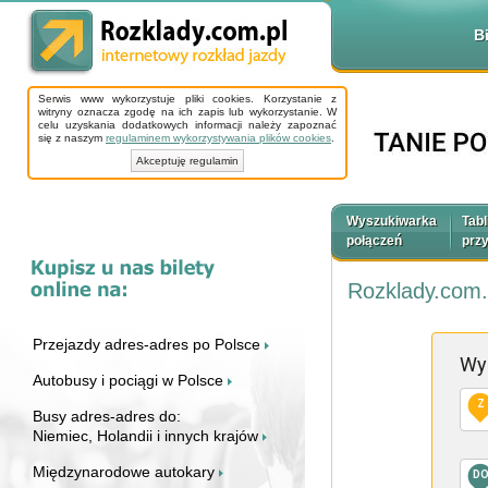
B
Serwis www wykorzystuje pliki cookies. Korzystanie z
witryny oznacza zgodę na ich zapis lub wykorzystanie. W
celu uzyskania dodatkowych informacji należy zapoznać
się z naszym
regulaminem wykorzystywania plików cookies
.
Akceptuję regulamin
Wyszukiwarka
Tabl
połączeń
prz
Rozklady.com.
Przejazdy adres-adres po Polsce
Wy
Autobusy i pociągi w Polsce
Z
Busy adres-adres do:
Niemiec, Holandii i innych krajów
Międzynarodowe autokary
D