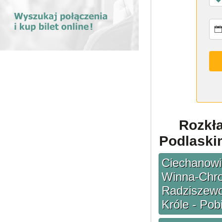
Rozkł
Podlaskim
Ciechanowi
Winna-Chroł
Radziszewo
Króle - Pob