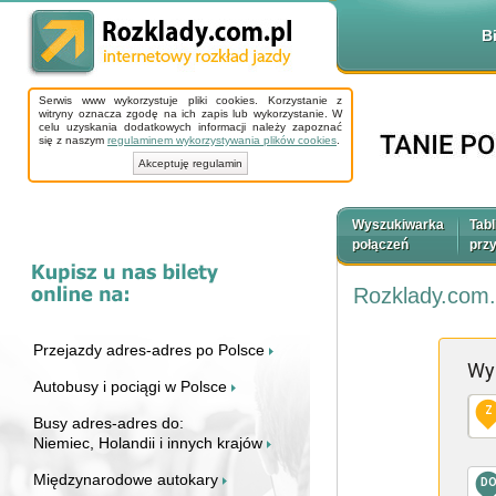
B
Serwis www wykorzystuje pliki cookies. Korzystanie z
witryny oznacza zgodę na ich zapis lub wykorzystanie. W
celu uzyskania dodatkowych informacji należy zapoznać
się z naszym
regulaminem wykorzystywania plików cookies
.
Akceptuję regulamin
Wyszukiwarka
Tabl
połączeń
prz
Rozklady.com.
Przejazdy adres-adres po Polsce
Wy
Autobusy i pociągi w Polsce
Z
Busy adres-adres do:
Niemiec, Holandii i innych krajów
Międzynarodowe autokary
D