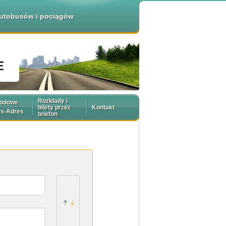
 autobusów i pociągów
Rozkłady i
rodowe
bilety przez
Kontakt
es-Adres
telefon