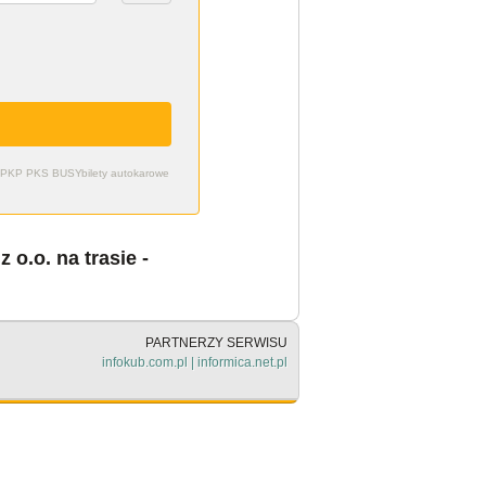
zdy PKP PKS BUSY
bilety autokarowe
o.o. na trasie -
PARTNERZY SERWISU
infokub.com.pl
|
informica.net.pl