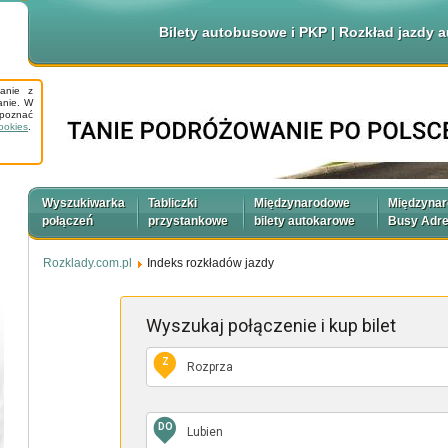
Bilety autobusowe i PKP | Rozkład jazdy
tanie z
anie. W
apoznać
ookies
.
Wyszukiwarka
Tabliczki
Międzynarodowe
Międzyna
połączeń
przystankowe
bilety autokarowe
Busy Adr
Rozklady.com.pl
Indeks rozkładów jazdy
Wyszukaj połączenie
i kup bilet
Z
DO