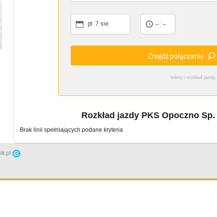
pt. 7 sie.
-- : --
Znajdź połączenie
bilety i rozkład ja
Rozkład jazdy PKS Opoczno Sp. z 
Brak linii spełniających podane kryteria
ik.pl