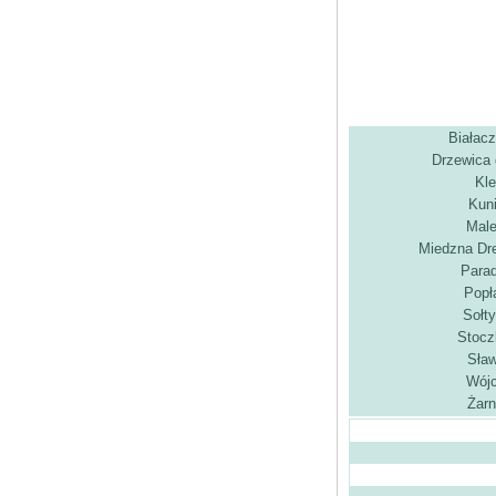
Białac
Drzewica 
Kl
Kun
Male
Miedzna Dr
Para
Popł
Sołt
Stocz
Sła
Wójc
Żar