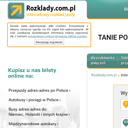
B
Serwis www wykorzystuje pliki cookies. Korzystanie z
witryny oznacza zgodę na ich zapis lub wykorzystanie. W
celu uzyskania dodatkowych informacji należy zapoznać
się z naszym
regulaminem wykorzystywania plików cookies
.
Akceptuję regulamin
Wyszukiwarka
Tabl
połączeń
prz
Rozklady.com.pl
Inde
Przejazdy adres-adres po Polsce
Wy
Autobusy i pociągi w Polsce
Z
Busy adres-adres do:
Niemiec, Holandii i innych krajów
D
Międzynarodowe autokary