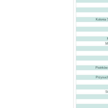
Kolonia 
M
Piotrków
Przysuch
S