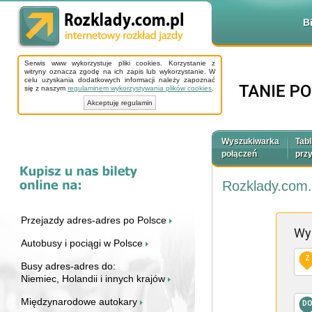
B
Serwis www wykorzystuje pliki cookies. Korzystanie z
witryny oznacza zgodę na ich zapis lub wykorzystanie. W
celu uzyskania dodatkowych informacji należy zapoznać
się z naszym
regulaminem wykorzystywania plików cookies
.
Akceptuję regulamin
Wyszukiwarka
Tabl
połączeń
prz
Rozklady.com.
Przejazdy adres-adres po Polsce
Wy
Autobusy i pociągi w Polsce
Z
Busy adres-adres do:
Niemiec, Holandii i innych krajów
Międzynarodowe autokary
D