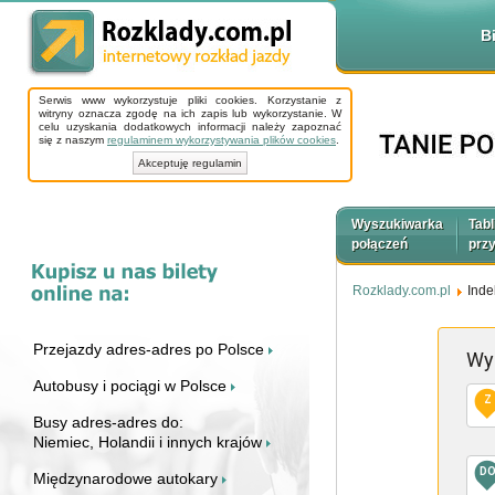
B
Serwis www wykorzystuje pliki cookies. Korzystanie z
witryny oznacza zgodę na ich zapis lub wykorzystanie. W
celu uzyskania dodatkowych informacji należy zapoznać
się z naszym
regulaminem wykorzystywania plików cookies
.
Akceptuję regulamin
Wyszukiwarka
Tabl
połączeń
prz
Rozklady.com.pl
Inde
Przejazdy adres-adres po Polsce
Wy
Autobusy i pociągi w Polsce
Z
Busy adres-adres do:
Niemiec, Holandii i innych krajów
D
Międzynarodowe autokary