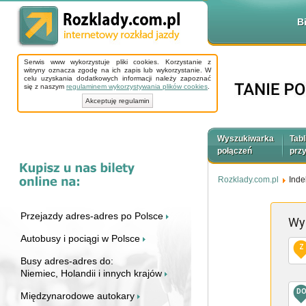
B
Serwis www wykorzystuje pliki cookies. Korzystanie z
witryny oznacza zgodę na ich zapis lub wykorzystanie. W
celu uzyskania dodatkowych informacji należy zapoznać
się z naszym
regulaminem wykorzystywania plików cookies
.
Akceptuję regulamin
Wyszukiwarka
Tabl
połączeń
prz
Rozklady.com.pl
Inde
Przejazdy adres-adres po Polsce
Wy
Autobusy i pociągi w Polsce
Z
Busy adres-adres do:
Niemiec, Holandii i innych krajów
D
Międzynarodowe autokary