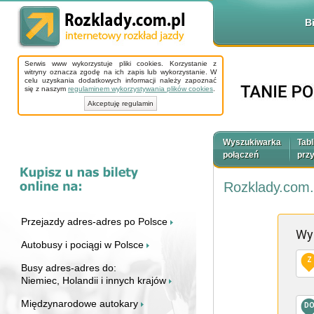
B
Serwis www wykorzystuje pliki cookies. Korzystanie z
witryny oznacza zgodę na ich zapis lub wykorzystanie. W
celu uzyskania dodatkowych informacji należy zapoznać
się z naszym
regulaminem wykorzystywania plików cookies
.
Akceptuję regulamin
Wyszukiwarka
Tabl
połączeń
prz
Rozklady.com.
Przejazdy adres-adres po Polsce
Wy
Autobusy i pociągi w Polsce
Z
Busy adres-adres do:
Niemiec, Holandii i innych krajów
Międzynarodowe autokary
D