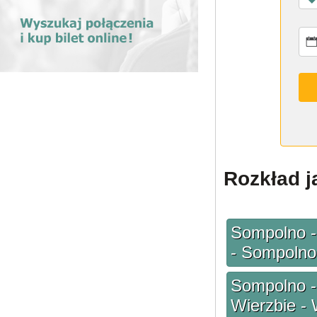
Rozkład j
Sompolno -
- Sompolno
Sompolno - 
Wierzbie -