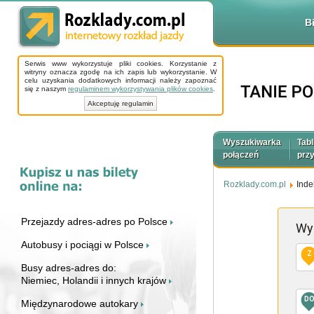
B
Serwis www wykorzystuje pliki cookies. Korzystanie z
witryny oznacza zgodę na ich zapis lub wykorzystanie. W
celu uzyskania dodatkowych informacji należy zapoznać
się z naszym
regulaminem wykorzystywania plików cookies
.
Akceptuję regulamin
Wyszukiwarka
Tabl
połączeń
prz
Rozklady.com.pl
Inde
Przejazdy adres-adres po Polsce
Wy
Autobusy i pociągi w Polsce
Z
Busy adres-adres do:
Niemiec, Holandii i innych krajów
D
Międzynarodowe autokary