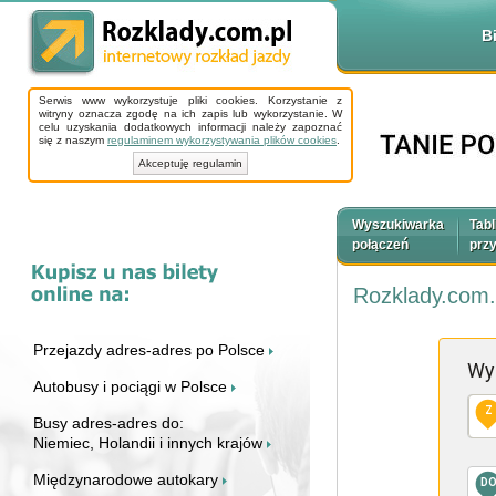
B
Serwis www wykorzystuje pliki cookies. Korzystanie z
witryny oznacza zgodę na ich zapis lub wykorzystanie. W
celu uzyskania dodatkowych informacji należy zapoznać
się z naszym
regulaminem wykorzystywania plików cookies
.
Akceptuję regulamin
Wyszukiwarka
Tabl
połączeń
prz
Rozklady.com.
Przejazdy adres-adres po Polsce
Wy
Autobusy i pociągi w Polsce
Z
Busy adres-adres do:
Niemiec, Holandii i innych krajów
Międzynarodowe autokary
D