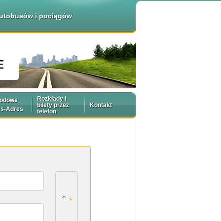
 autobusów i pociągów
Rozkłady i
rodowe
bilety przez
Kontakt
es-Adres
telefon