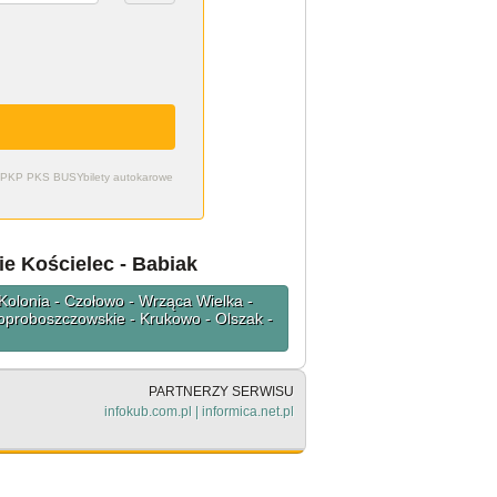
zdy PKP PKS BUSY
bilety autokarowe
ie Kościelec - Babiak
Kolonia - Czołowo - Wrząca Wielka -
Poproboszczowskie - Krukowo - Olszak -
PARTNERZY SERWISU
infokub.com.pl
|
informica.net.pl