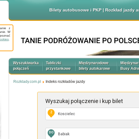
Bilety autobusowe i PKP | Rozkład jazdy
tanie z
anie. W
apoznać
ookies
.
Wyszukiwarka
Tabliczki
Międzynarodowe
Międzyna
połączeń
przystankowe
bilety autokarowe
Busy Adr
Rozklady.com.pl
Indeks rozkładów jazdy
Wyszukaj połączenie
i kup bilet
Z
DO