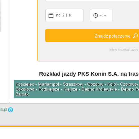
nd. 9 sie.
-- : --
Znajdź połączenie
bilety i rozkład ja
Rozkład jazdy PKS Konin S.A. na tras
Kościelec - Mariampol - Straszków - Gozdów - Koło - Czołowo-
Sokołowo - Podkiejsze - Kiejsze - Dębno Królewskie - Dębno 
Babiak
ik.pl