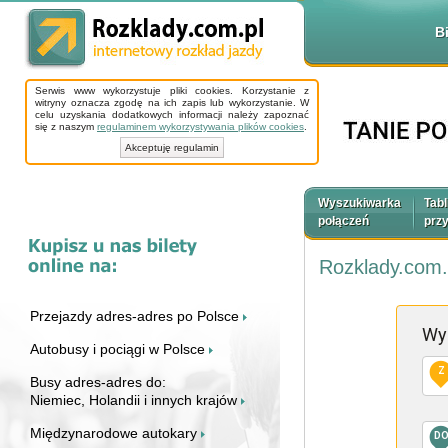
B
Serwis www wykorzystuje pliki cookies. Korzystanie z
witryny oznacza zgodę na ich zapis lub wykorzystanie. W
celu uzyskania dodatkowych informacji należy zapoznać
się z naszym
regulaminem wykorzystywania plików cookies
.
Akceptuję regulamin
Wyszukiwarka
Tabl
połączeń
prz
Rozklady.com.
Przejazdy adres-adres po Polsce
Wy
Autobusy i pociągi w Polsce
Z
Busy adres-adres do:
Niemiec, Holandii i innych krajów
Międzynarodowe autokary
D