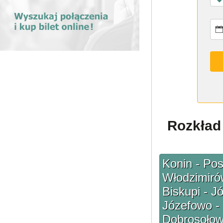
Rozkład 
Konin - Po
Włodzimirów
Biskupi - J
Józefowo - 
Dobrosołowo