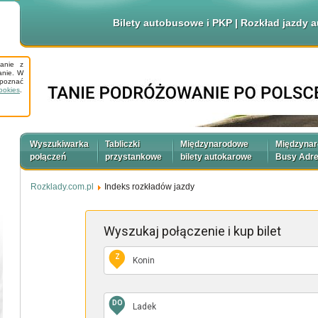
Bilety autobusowe i PKP | Rozkład jazdy
tanie z
anie. W
apoznać
ookies
.
Wyszukiwarka
Tabliczki
Międzynarodowe
Międzyna
połączeń
przystankowe
bilety autokarowe
Busy Adr
Rozklady.com.pl
Indeks rozkładów jazdy
Wyszukaj połączenie
i kup bilet
Z
DO