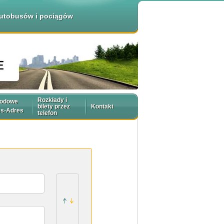
 autobusów i pociągów
Rozkłady i
rodowe
bilety przez
Kontakt
es-Adres
telefon