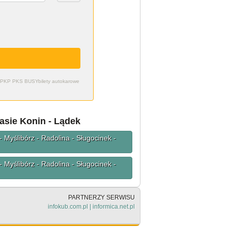
zdy PKP PKS BUSY
bilety autokarowe
asie Konin - Lądek
- Myślibórz - Radolina - Sługocinek -
- Myślibórz - Radolina - Sługocinek -
PARTNERZY SERWISU
infokub.com.pl
|
informica.net.pl