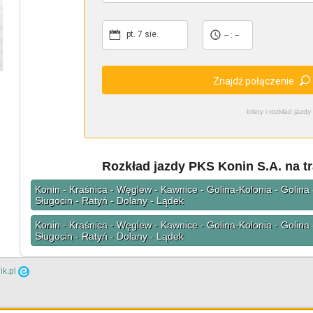
pt. 7 sie.
-- : --
Znajdź połączenie
bilety i rozkład ja
Rozkład jazdy PKS Konin S.A. na tr
Konin - Kraśnica - Węglew - Kawnice - Golina-Kolonia - Golina 
Sługocin - Ratyń - Dolany - Lądek
Konin - Kraśnica - Węglew - Kawnice - Golina-Kolonia - Golina 
Sługocin - Ratyń - Dolany - Lądek
ik.pl