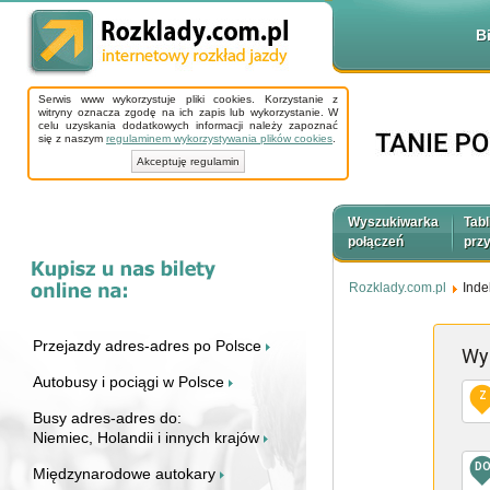
B
Serwis www wykorzystuje pliki cookies. Korzystanie z
witryny oznacza zgodę na ich zapis lub wykorzystanie. W
celu uzyskania dodatkowych informacji należy zapoznać
się z naszym
regulaminem wykorzystywania plików cookies
.
Akceptuję regulamin
Wyszukiwarka
Tabl
połączeń
prz
Rozklady.com.pl
Inde
Przejazdy adres-adres po Polsce
Wy
Autobusy i pociągi w Polsce
Z
Busy adres-adres do:
Niemiec, Holandii i innych krajów
D
Międzynarodowe autokary