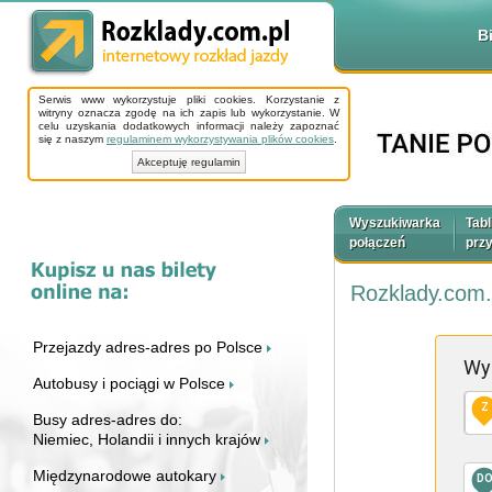
B
Serwis www wykorzystuje pliki cookies. Korzystanie z
witryny oznacza zgodę na ich zapis lub wykorzystanie. W
celu uzyskania dodatkowych informacji należy zapoznać
się z naszym
regulaminem wykorzystywania plików cookies
.
Akceptuję regulamin
Wyszukiwarka
Tabl
połączeń
prz
Rozklady.com.
Przejazdy adres-adres po Polsce
Wy
Autobusy i pociągi w Polsce
Z
Busy adres-adres do:
Niemiec, Holandii i innych krajów
Międzynarodowe autokary
D