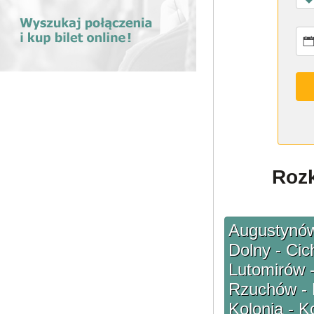
Rozk
Augustynów
Dolny - Cic
Lutomirów 
Rzuchów - P
Kolonia - K