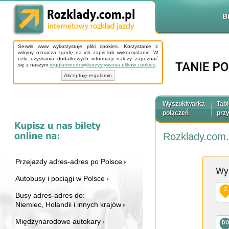
B
Serwis www wykorzystuje pliki cookies. Korzystanie z
witryny oznacza zgodę na ich zapis lub wykorzystanie. W
celu uzyskania dodatkowych informacji należy zapoznać
się z naszym
regulaminem wykorzystywania plików cookies
.
Akceptuję regulamin
Wyszukiwarka
Tabl
połączeń
prz
Rozklady.com.
Przejazdy adres-adres po Polsce
Wy
Autobusy i pociągi w Polsce
Z
Busy adres-adres do:
Niemiec, Holandii i innych krajów
Międzynarodowe autokary
D