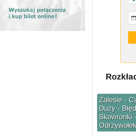
Rozkład
Zalesie - C
Duży - Błę
Skowronki -
Odrzywołek