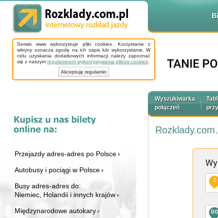
B
Serwis www wykorzystuje pliki cookies. Korzystanie z
witryny oznacza zgodę na ich zapis lub wykorzystanie. W
celu uzyskania dodatkowych informacji należy zapoznać
się z naszym
regulaminem wykorzystywania plików cookies
.
Akceptuję regulamin
Wyszukiwarka
Tabl
połączeń
prz
Rozklady.com.
Przejazdy adres-adres po Polsce
Wy
Autobusy i pociągi w Polsce
Z
Busy adres-adres do:
Niemiec, Holandii i innych krajów
Międzynarodowe autokary
D