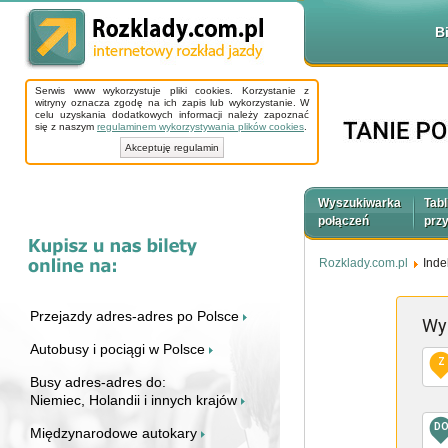
B
Serwis www wykorzystuje pliki cookies. Korzystanie z
witryny oznacza zgodę na ich zapis lub wykorzystanie. W
celu uzyskania dodatkowych informacji należy zapoznać
się z naszym
regulaminem wykorzystywania plików cookies
.
Akceptuję regulamin
Wyszukiwarka
Tabl
połączeń
prz
Rozklady.com.pl
Inde
Przejazdy adres-adres po Polsce
Wy
Autobusy i pociągi w Polsce
Z
Busy adres-adres do:
Niemiec, Holandii i innych krajów
D
Międzynarodowe autokary