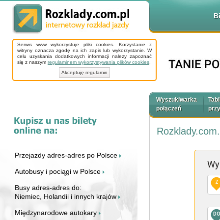
B
Serwis www wykorzystuje pliki cookies. Korzystanie z
witryny oznacza zgodę na ich zapis lub wykorzystanie. W
celu uzyskania dodatkowych informacji należy zapoznać
się z naszym
regulaminem wykorzystywania plików cookies
.
Akceptuję regulamin
Wyszukiwarka
Tabl
połączeń
prz
Rozklady.com.
Przejazdy adres-adres po Polsce
Wy
Autobusy i pociągi w Polsce
Z
Busy adres-adres do:
Niemiec, Holandii i innych krajów
Międzynarodowe autokary
D