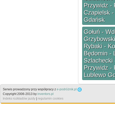
Przywidz - 
Czapielsk 
Gdańsk
Gołuń - Wdz
Grzybowski
Rybaki - Ko
Będomin - 
Szlachecki 
Przywidz - 
Lublewo Gd
Serwis prowadzony przy współpracy z
e-podróżnik.pl
Copyright 2006-2013 by
inventors.pl
Indeks rozkładów jazdy
|
regulamin cookies