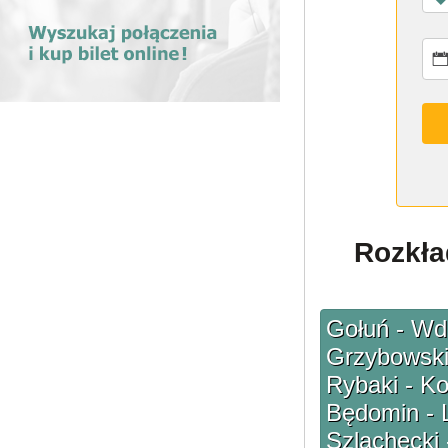
Rozkła
Gołuń - Wdz
Grzybowski
Rybaki - Ko
Będomin - 
Szlachecki 