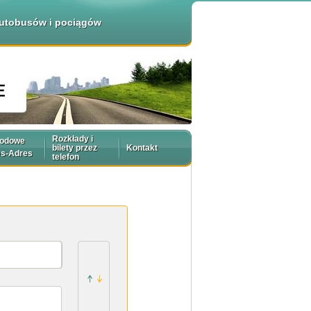
 autobusów i pociągów
Rozkłady i
rodowe
bilety przez
Kontakt
es-Adres
telefon