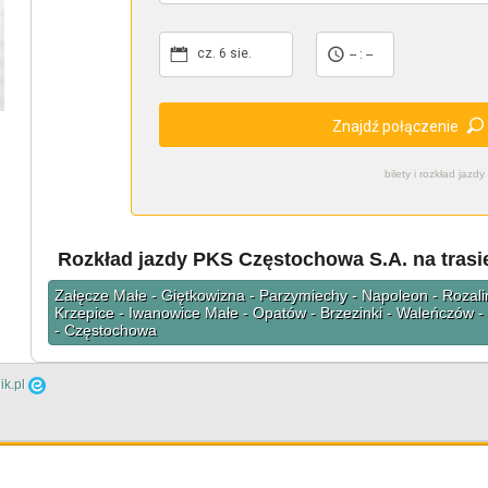
cz. 6 sie.
-- : --
Znajdź połączenie
bilety i rozkład ja
Rozkład jazdy PKS Częstochowa S.A. na trasi
Załęcze Małe - Giętkowizna - Parzymiechy - Napoleon - Rozali
Krzepice - Iwanowice Małe - Opatów - Brzezinki - Waleńczów - 
- Częstochowa
ik.pl