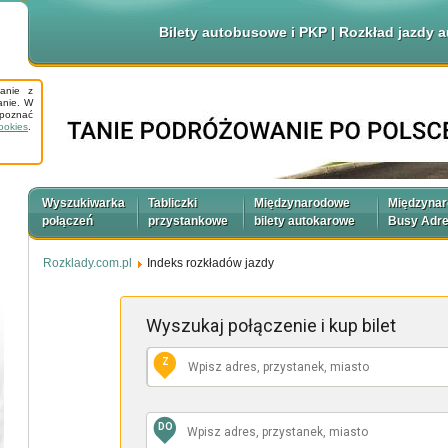
Bilety autobusowe i PKP | Rozkład jazdy
tanie z
anie. W
apoznać
ookies
.
Wyszukiwarka
Tabliczki
Międzynarodowe
Międzyna
połączeń
przystankowe
bilety autokarowe
Busy Adr
Rozklady.com.pl
Indeks rozkładów jazdy
Wyszukaj połączenie
i kup bilet
Z
DO