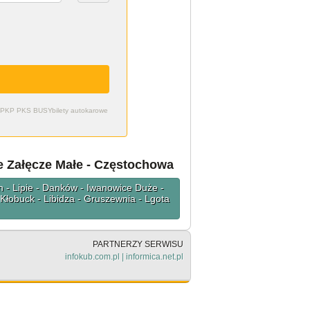
zdy PKP PKS BUSY
bilety autokarowe
e Załęcze Małe - Częstochowa
n - Lipie - Danków - Iwanowice Duże -
Kłobuck - Libidza - Gruszewnia - Lgota
PARTNERZY SERWISU
infokub.com.pl
|
informica.net.pl