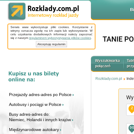
B
Serwis www wykorzystuje pliki cookies. Korzystanie z
witryny oznacza zgodę na ich zapis lub wykorzystanie. W
celu uzyskania dodatkowych informacji należy zapoznać
się z naszym
regulaminem wykorzystywania plików cookies
.
Akceptuję regulamin
Wyszukiwarka
Tabl
połączeń
prz
Rozklady.com.pl
Inde
Przejazdy adres-adres po Polsce
Wy
Autobusy i pociągi w Polsce
Z
Busy adres-adres do:
Niemiec, Holandii i innych krajów
D
Międzynarodowe autokary