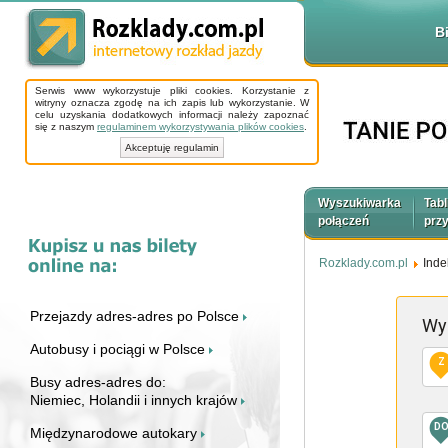
B
Serwis www wykorzystuje pliki cookies. Korzystanie z
witryny oznacza zgodę na ich zapis lub wykorzystanie. W
celu uzyskania dodatkowych informacji należy zapoznać
się z naszym
regulaminem wykorzystywania plików cookies
.
Akceptuję regulamin
Wyszukiwarka
Tabl
połączeń
prz
Rozklady.com.pl
Inde
Przejazdy adres-adres po Polsce
Wy
Autobusy i pociągi w Polsce
Z
Busy adres-adres do:
Niemiec, Holandii i innych krajów
D
Międzynarodowe autokary