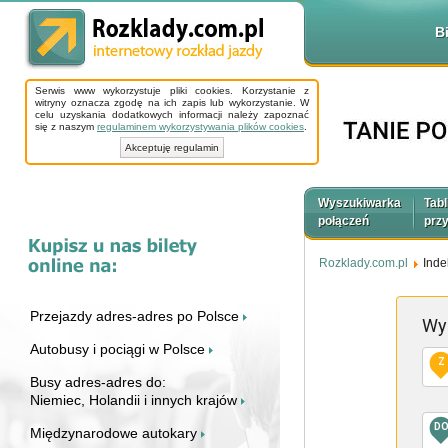
B
Serwis www wykorzystuje pliki cookies. Korzystanie z
witryny oznacza zgodę na ich zapis lub wykorzystanie. W
celu uzyskania dodatkowych informacji należy zapoznać
się z naszym
regulaminem wykorzystywania plików cookies
.
Akceptuję regulamin
Wyszukiwarka
Tabl
połączeń
prz
Rozklady.com.pl
Inde
Przejazdy adres-adres po Polsce
Wy
Autobusy i pociągi w Polsce
Z
Busy adres-adres do:
Niemiec, Holandii i innych krajów
D
Międzynarodowe autokary