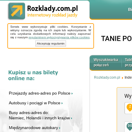
B
Serwis www wykorzystuje pliki cookies. Korzystanie z
witryny oznacza zgodę na ich zapis lub wykorzystanie. W
celu uzyskania dodatkowych informacji należy zapoznać
się z naszym
regulaminem wykorzystywania plików cookies
.
Akceptuję regulamin
Wyszukiwarka
Tabl
połączeń
prz
Rozklady.com.pl
Inde
Przejazdy adres-adres po Polsce
Wy
Autobusy i pociągi w Polsce
Z
Busy adres-adres do:
Niemiec, Holandii i innych krajów
D
Międzynarodowe autokary