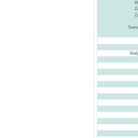
W
Z
Z
Świno
Biał