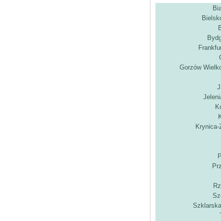
Bi
Bielsk
Bydg
Frankfu
Gorzów Wielko
J
Jelen
K
Krynica-
P
Pr
Rz
Sz
Szklarsk