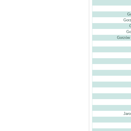
Go
Gorz
Go
Gorzów 
Jaro