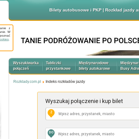
Bilety autobusowe i PKP | Rozkład jazdy
tanie z
anie. W
apoznać
ookies
.
Wyszukiwarka
Tabliczki
Międzynarodowe
Międzyna
połączeń
przystankowe
bilety autokarowe
Busy Adr
Rozklady.com.pl
Indeks rozkładów jazdy
Wyszukaj połączenie
i kup bilet
Z
DO