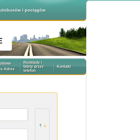
 autobusów i pociągów
Rozkłady i
rodowe
bilety przez
Kontakt
es-Adres
telefon