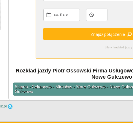
so. 8 sie.
-- : --
Znajdź połączenie
bilety i rozkład ja
Rozkład jazdy Piotr Ossowski Firma Usługowo
Nowe Gulczewo
Słupno - Cekanowo - Mirosław - Stare Gulczewo - Nowe Gulc
Gulczewo
ik.pl