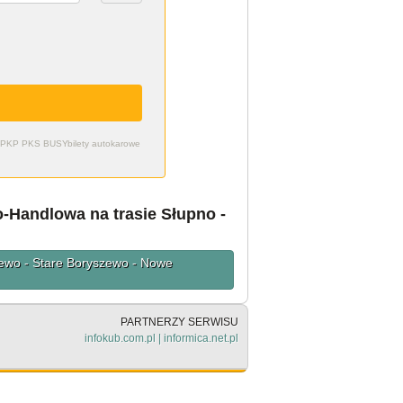
zdy PKP PKS BUSY
bilety autokarowe
-Handlowa na trasie Słupno -
zewo - Stare Boryszewo - Nowe
PARTNERZY SERWISU
infokub.com.pl
|
informica.net.pl