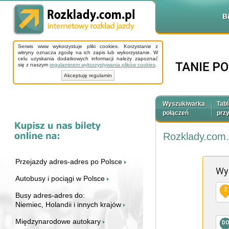
B
Serwis www wykorzystuje pliki cookies. Korzystanie z
witryny oznacza zgodę na ich zapis lub wykorzystanie. W
celu uzyskania dodatkowych informacji należy zapoznać
się z naszym
regulaminem wykorzystywania plików cookies
.
Akceptuję regulamin
Wyszukiwarka
Tabl
połączeń
prz
Rozklady.com.
Przejazdy adres-adres po Polsce
Wy
Autobusy i pociągi w Polsce
Z
Busy adres-adres do:
Niemiec, Holandii i innych krajów
Międzynarodowe autokary
D