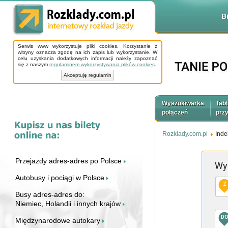
B
Serwis www wykorzystuje pliki cookies. Korzystanie z
witryny oznacza zgodę na ich zapis lub wykorzystanie. W
celu uzyskania dodatkowych informacji należy zapoznać
się z naszym
regulaminem wykorzystywania plików cookies
.
Akceptuję regulamin
Wyszukiwarka
Tabl
połączeń
prz
Rozklady.com.pl
Inde
Przejazdy adres-adres po Polsce
Wy
Autobusy i pociągi w Polsce
Z
Busy adres-adres do:
Niemiec, Holandii i innych krajów
D
Międzynarodowe autokary