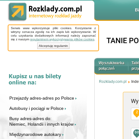
B
Serwis www wykorzystuje pliki cookies. Korzystanie z
witryny oznacza zgodę na ich zapis lub wykorzystanie. W
celu uzyskania dodatkowych informacji należy zapoznać
się z naszym
regulaminem wykorzystywania plików cookies
.
Akceptuję regulamin
Wyszukiwarka
Tabl
połączeń
prz
Rozklady.com.pl
Inde
Przejazdy adres-adres po Polsce
Wy
Autobusy i pociągi w Polsce
Z
Busy adres-adres do:
Niemiec, Holandii i innych krajów
D
Międzynarodowe autokary